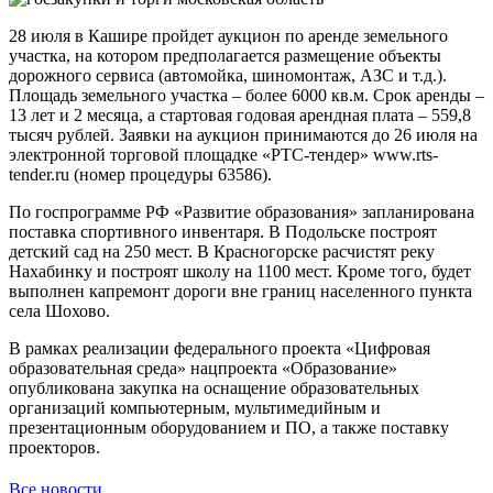
28 июля в Кашире пройдет аукцион по аренде земельного
участка, на котором предполагается размещение объекты
дорожного сервиса (автомойка, шиномонтаж, АЗС и т.д.).
Площадь земельного участка – более 6000 кв.м. Срок аренды –
13 лет и 2 месяца, а стартовая годовая арендная плата – 559,8
тысяч рублей. Заявки на аукцион принимаются до 26 июля на
электронной торговой площадке «РТС-тендер» www.rts-
tender.ru (номер процедуры 63586).
По госпрограмме РФ «Развитие образования» запланирована
поставка спортивного инвентаря. В Подольске построят
детский сад на 250 мест. В Красногорске расчистят реку
Нахабинку и построят школу на 1100 мест. Кроме того, будет
выполнен капремонт дороги вне границ населенного пункта
села Шохово.
В рамках реализации федерального проекта «Цифровая
образовательная среда» нацпроекта «Образование»
опубликована закупка на оснащение образовательных
организаций компьютерным, мультимедийным и
презентационным оборудованием и ПО, а также поставку
проекторов.
Все новости