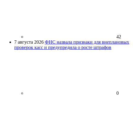
42
7 августа 2026
ФНС назвала признаки для внеплановых
проверок касс и предупредила о росте штрафов
0