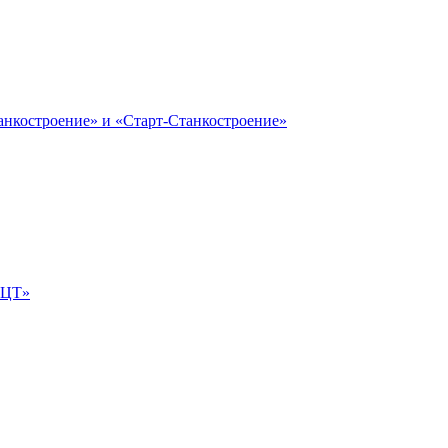
анкостроение» и «Старт-Станкостроение»
е-ЦТ»