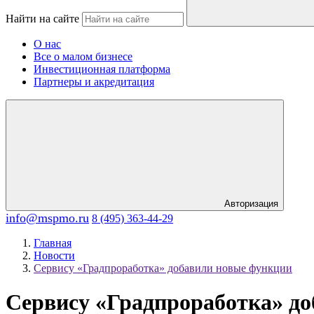
Найти на сайте
О нас
Все о малом бизнесе
Инвестиционная платформа
Партнеры и акредитация
Авторизация
info@mspmo.ru
8 (495) 363-44-29
Главная
Новости
Сервису «Градпроработка» добавили новые функции
Сервису «Градпроработка» д