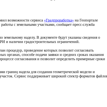
новил возможности сервиса
«Градпроработка»
на Геопортале
 работы с земельными участками, сообщает пресс-служба
по земельному наделу. В документе будут указаны сведения о
ВРИ и наличии градостроительных ограничений.
ан процедур, проведение которых позволит согласовать
х органах, способе подачи заявки и средних сроках оказания
процессе согласования и позволит определить примерные сроки
ами границ надела для создания геометрической модели и
 участок. Сервис поддерживает широкий спектр форматов файло