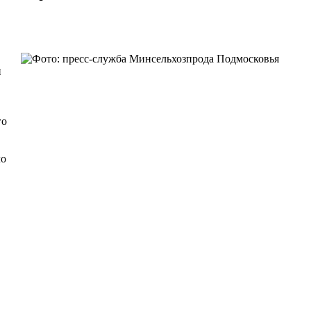
и
го
ло