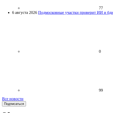
77
6 августа 2026
Подмосковные участки проверит ИИ и бди
0
99
Все новости
Подписаться