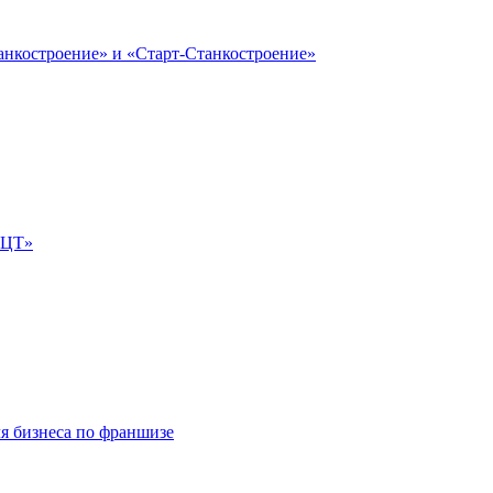
анкостроение» и «Старт-Станкостроение»
е-ЦТ»
ля бизнеса по франшизе