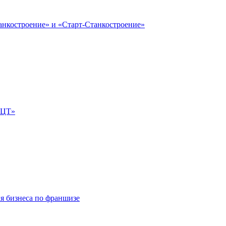
анкостроение» и «Старт-Станкостроение»
е-ЦТ»
ля бизнеса по франшизе