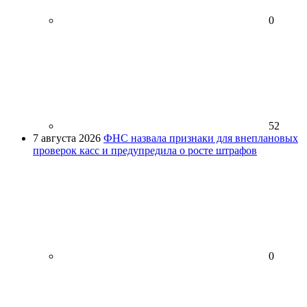
0
52
7 августа 2026
ФНС назвала признаки для внеплановых
проверок касс и предупредила о росте штрафов
0