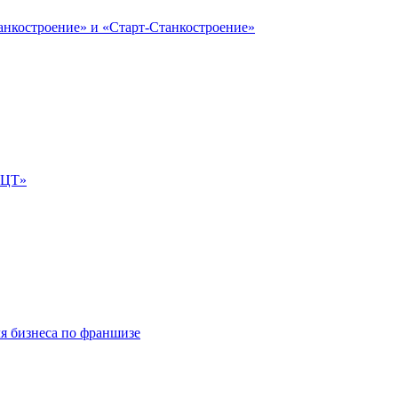
анкостроение» и «Старт-Станкостроение»
е-ЦТ»
ля бизнеса по франшизе