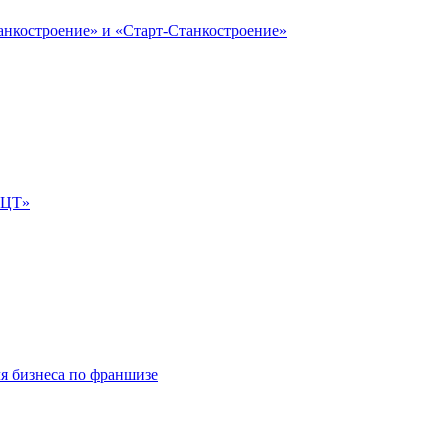
анкостроение» и «Старт-Станкостроение»
е-ЦТ»
ля бизнеса по франшизе