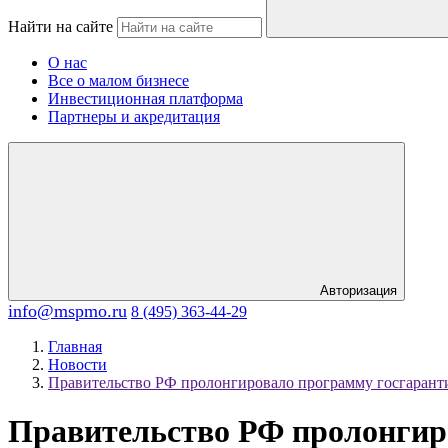
Найти на сайте
О нас
Все о малом бизнесе
Инвестиционная платформа
Партнеры и акредитация
Авторизация
info@mspmo.ru
8 (495) 363-44-29
Главная
Новости
Правительство РФ пролонгировало программу госгарант
Правительство РФ пролонгир