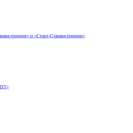
анкостроение» и «Старт-Станкостроение»
е-ЦТ»