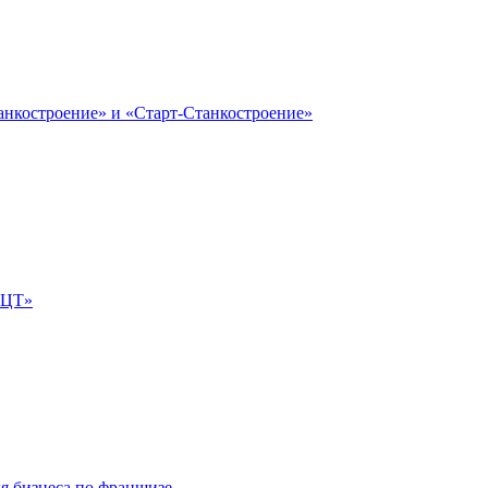
анкостроение» и «Старт-Станкостроение»
е-ЦТ»
ля бизнеса по франшизе