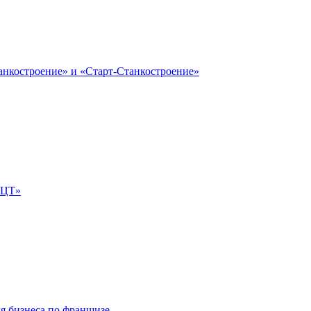
анкостроение» и «Старт-Станкостроение»
е-ЦТ»
ля бизнеса по франшизе