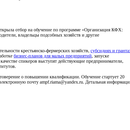
открыла отбор на обучение по программе «Организация КФХ:
одители, владельцы подсобных хозяйств и другие
ятельности крестьянско-фермерских хозяйств,
субсидиях и гранта
работке
бизнес-планов для малых предприятий
, запуске
В качестве спикеров выступят действующие предприниматели,
титутов.
товерение о повышении квалификации. Обучение стартует 20
а электронную почту ampf.riama@yandex.ru. Детальная информаци