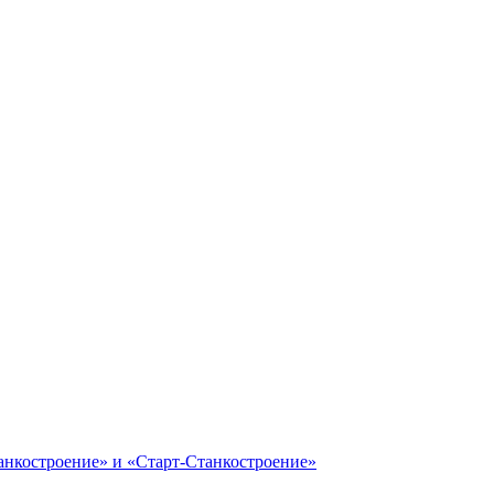
анкостроение» и «Старт-Станкостроение»