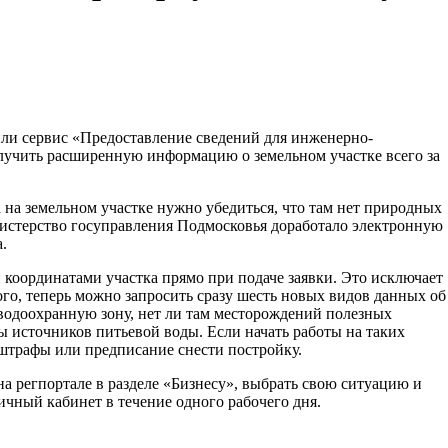
или сервис «Предоставление сведений для инженерно-
лучить расширенную информацию о земельном участке всего за
 на земельном участке нужно убедиться, что там нет природных
нистерство госуправления Подмосковья доработало электронную
а.
 координатами участка прямо при подаче заявки. Это исключает
го, теперь можно запросить сразу шесть новых видов данных об
в водоохранную зону, нет ли там месторождений полезных
ы источников питьевой воды. Если начать работы на таких
штрафы или предписание снести постройку.
на регпортале в разделе «Бизнесу», выбрать свою ситуацию и
ичный кабинет в течение одного рабочего дня.