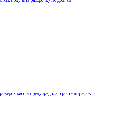
, как получить рассрочку по долгам
оверок касс и предупредила о росте штрафов