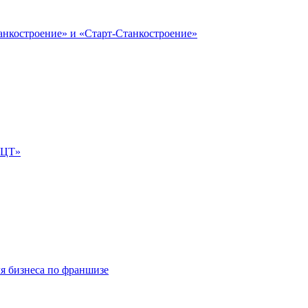
анкостроение» и «Старт-Станкостроение»
е-ЦТ»
ля бизнеса по франшизе