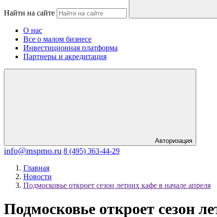
Найти на сайте
О нас
Все о малом бизнесе
Инвестиционная платформа
Партнеры и акредитация
Авторизация
info@mspmo.ru
8 (495) 363-44-29
Главная
Новости
Подмосковье откроет сезон летних кафе в начале апреля
Подмосковье откроет сезон ле