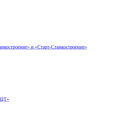
анкостроение» и «Старт-Станкостроение»
е-ЦТ»