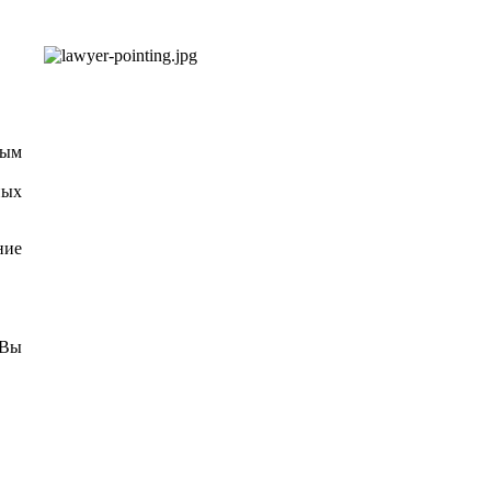
ным
ных
ние
 Вы