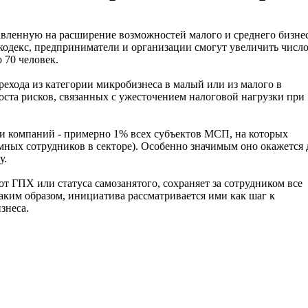
вленную на расширение возможностей малого и среднего бизне
кодекс, предприниматели и организации смогут увеличить числ
 70 человек.
ехода из категории микробизнеса в малый или из малого в
роста рисков, связанных с ужесточением налоговой нагрузки при
ячи компаний - примерно 1% всех субъектов МСП, на которых
мных сотрудников в секторе). Особенно значимым оно окажется 
у.
т ГПХ или статуса самозанятого, сохраняет за сотрудником все
ким образом, инициатива рассматривается ими как шаг к
знеса.