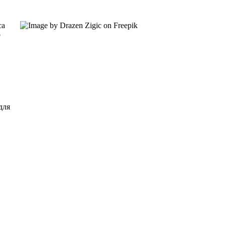
са
о
для