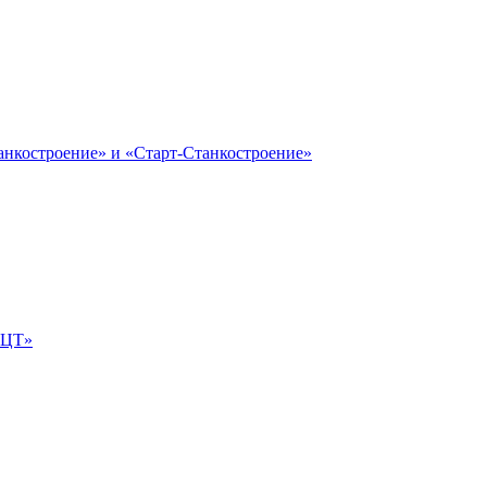
анкостроение» и «Старт-Станкостроение»
е-ЦТ»