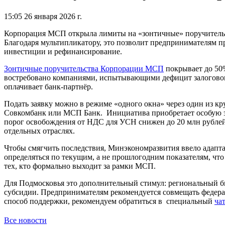
15:05 26 января 2026 г.
Корпорация МСП открыла лимиты на «зонтичные» поручительств
Благодаря мультипликатору, это позволит предпринимателям пр
инвестиции и рефинансирование.
Зонтичные поручительства Корпорации МСП
покрывает до 50%
востребовано компаниями, испытывающими дефицит залогового
оплачивает банк-партнёр.
Подать заявку можно в режиме «одного окна» через один из кр
Совкомбанк или МСП Банк. Инициатива приобретает особую зн
порог освобождения от НДС для УСН снижен до 20 млн рублей,
отдельных отраслях.
Чтобы смягчить последствия, Минэкономразвития ввело адапта
определяться по текущим, а не прошлогодним показателям, чт
тех, кто формально выходит за рамки МСП.
Для Подмосковья это дополнительный стимул: региональный б
субсидии. Предпринимателям рекомендуется совмещать федера
способ поддержки, рекомендуем обратиться в специальный
ча
Все новости