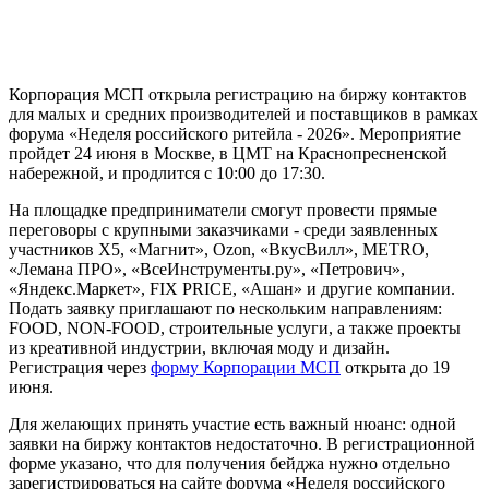
Корпорация МСП открыла регистрацию на биржу контактов
для малых и средних производителей и поставщиков в рамках
форума «Неделя российского ритейла - 2026». Мероприятие
пройдет 24 июня в Москве, в ЦМТ на Краснопресненской
набережной, и продлится с 10:00 до 17:30.
На площадке предприниматели смогут провести прямые
переговоры с крупными заказчиками - среди заявленных
участников X5, «Магнит», Ozon, «ВкусВилл», METRO,
«Лемана ПРО», «ВсеИнструменты.ру», «Петрович»,
«Яндекс.Маркет», FIX PRICE, «Ашан» и другие компании.
Подать заявку приглашают по нескольким направлениям:
FOOD, NON-FOOD, строительные услуги, а также проекты
из креативной индустрии, включая моду и дизайн.
Регистрация через
форму Корпорации МСП
открыта до 19
июня.
Для желающих принять участие есть важный нюанс: одной
заявки на биржу контактов недостаточно. В регистрационной
форме указано, что для получения бейджа нужно отдельно
зарегистрироваться на сайте форума «Неделя российского