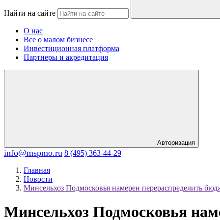
Найти на сайте
О нас
Все о малом бизнесе
Инвестиционная платформа
Партнеры и акредитация
Авторизация
info@mspmo.ru
8 (495) 363-44-29
Главная
Новости
Минсельхоз Подмосковья намерен перераспределить бюдж
Минсельхоз Подмосковья наме