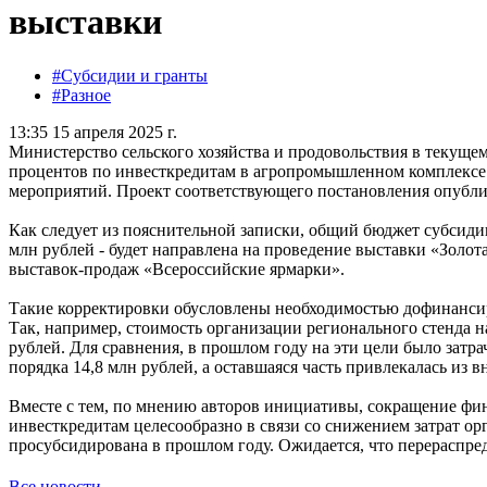
выставки
#Субсидии и гранты
#Разное
13:35 15 апреля 2025 г.
Министерство сельского хозяйства и продовольствия в текуще
процентов по инвесткредитам в агропромышленном комплексе 
мероприятий. Проект соответствующего постановления опубли
Как следует из пояснительной записки, общий бюджет субсидии 
млн рублей - будет направлена на проведение выставки «Золот
выставок-продаж «Всероссийские ярмарки».
Такие корректировки обусловлены необходимостью дофинансир
Так, например, стоимость организации регионального стенда на
рублей. Для сравнения, в прошлом году на эти цели было затр
порядка 14,8 млн рублей, а оставшаяся часть привлекалась из
Вместе с тем, по мнению авторов инициативы, сокращение фи
инвесткредитам целесообразно в связи со снижением затрат орг
просубсидирована в прошлом году. Ожидается, что перераспре
Все новости