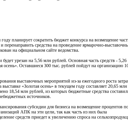
м году планирует сократить бюджет конкурса на возмещение час
и перенаправить средства на проведение ярмарочно-выставочн
кован на официальном сайте ведомства.
будет урезан на 5,56 млн рублей. Основная часть средств - 5,26
ая осень». Оставшиеся 300 тыс. рублей пойдут на организацию 1
ования выставочных мероприятий из-за ежегодного роста затра
 выставке «Золотая осень» в текущем году составляет 20,65 млн
ачено 18,54 млн рублей, из которых бюджетные средства составил
 внебюджетных источников.
нансирования субсидии для бизнеса на возмещение процентов п
анизаций АПК на эти цели, так как часть из них была
деление средств приедет к увеличению спроса на сельхозпродук