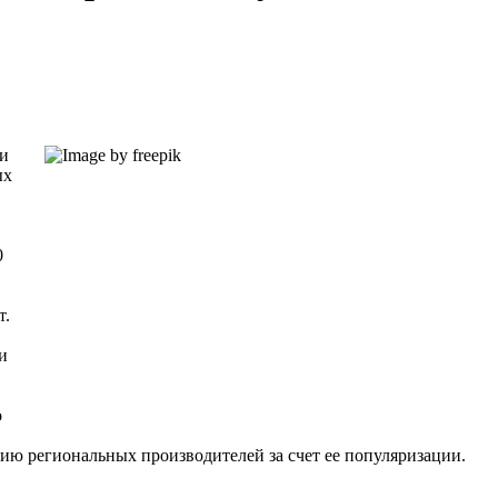
ти
ых
0
т.
и
о
цию региональных производителей за счет ее популяризации.