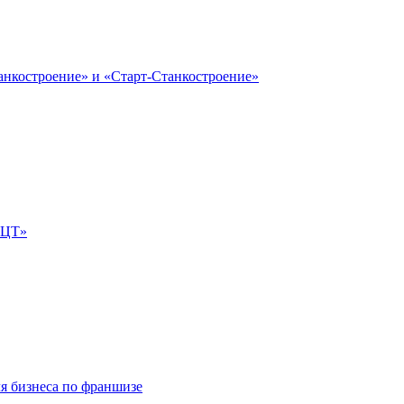
анкостроение» и «Старт-Станкостроение»
е-ЦТ»
ля бизнеса по франшизе