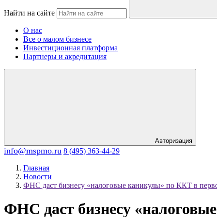
Найти на сайте
О нас
Все о малом бизнесе
Инвестиционная платформа
Партнеры и акредитация
Авторизация
info@mspmo.ru
8 (495) 363-44-29
Главная
Новости
ФНС даст бизнесу «налоговые каникулы» по ККТ в перво
ФНС даст бизнесу «налоговые