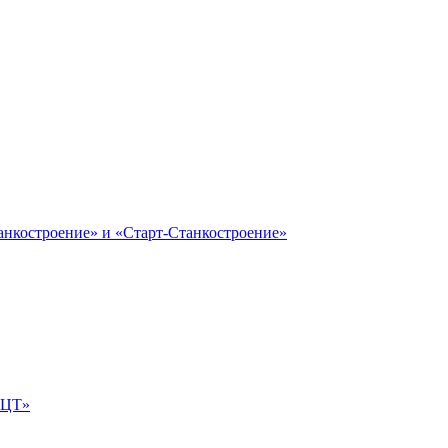
анкостроение» и «Старт-Станкостроение»
е-ЦТ»