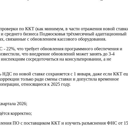
проверки по ККТ (как минимум, в части отражения новой ставк
го и среднего бизнеса Подмосковья трёхмесячный адаптационный
ах, связанные с обновлением кассового оборудования.
ДС - 22%, что требует обновления программного обеспечения и
вестили, что внедрение обновлений может занять до 3-4
инспекциям сосредоточиться на консультировании, а не
ь НДС по новой ставке сохраняется с 1 января, даже если ККТ е
оррекции только ради смены ставки и допустила временное
 операции, относящиеся к 2025 году.
вартала 2026;
дётся корректно;
овления ПО с поставщиком ККТ и изучить разъяснения ФНС от 1