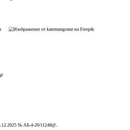
и
щё
5.12.2025 № АБ-4-20/11248@.