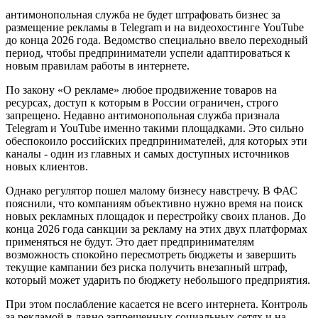
антимонопольная служба не будет штрафовать бизнес за
размещение рекламы в Telegram и на видеохостинге YouTube
до конца 2026 года. Ведомство специально ввело переходный
период, чтобы предприниматели успели адаптироваться к
новым правилам работы в интернете.
По закону «О рекламе» любое продвижение товаров на
ресурсах, доступ к которым в России ограничен, строго
запрещено. Недавно антимонопольная служба признала
Telegram и YouTube именно такими площадками. Это сильно
обеспокоило российских предпринимателей, для которых эти
каналы - один из главных и самых доступных источников
новых клиентов.
Однако регулятор пошел малому бизнесу навстречу. В ФАС
пояснили, что компаниям объективно нужно время на поиск
новых рекламных площадок и перестройку своих планов. До
конца 2026 года санкции за рекламу на этих двух платформах
применяться не будут. Это дает предпринимателям
возможность спокойно пересмотреть бюджеты и завершить
текущие кампании без риска получить внезапный штраф,
который может ударить по бюджету небольшого предприятия.
При этом послабление касается не всего интернета. Контроль
за рекламой в давно запрещенных социальных сетях и на