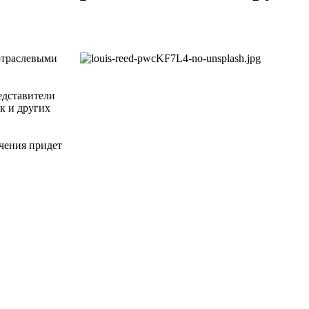
 отраслевыми
едставители
к и других
чения придет