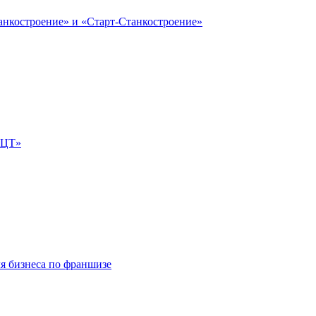
анкостроение» и «Старт-Станкостроение»
е-ЦТ»
ля бизнеса по франшизе