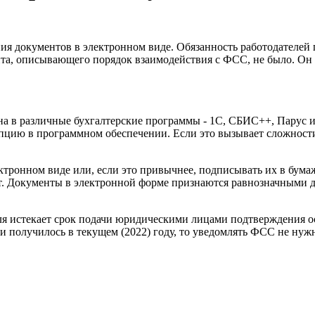
ия документов в электронном виде. Обязанность работодателей
ента, описывающего порядок взаимодействия с ФСС, не было. Он
а в различные бухгалтерские программы - 1С, СБИС++, Парус 
пцию в программном обеспечении. Если это вызывает сложност
ронном виде или, если это привычнее, подписывать их в бумажно
т. Документы в электронной форме признаются равнозначными 
ля истекает срок подачи юридическими лицами подтверждения ос
 получилось в текущем (2022) году, то уведомлять ФСС не нуж