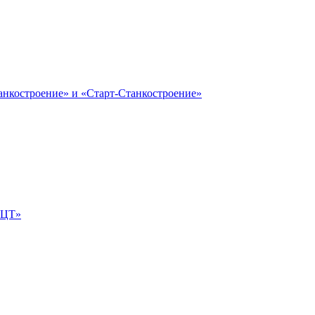
анкостроение» и «Старт-Станкостроение»
е-ЦТ»