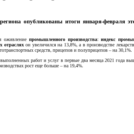
региона опубликованы итоги января-февраля э
ся оживление
промышленного производства
:
индекс промы
х отраслях
он увеличился на 13,8%, а в производстве лекарст
втотранспортных средств, прицепов и полуприцепов – на 30,1%.
ыполненных работ и услуг в первые два месяца 2021 года выше
зводствах рост еще больше – на 19,4%.