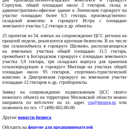
Серпухов, общей площадью около 2 гектаров, склад и
административно-офисное здание в Ленинском горокруге на
участке площадью более 0,5 гектара, производственно-
складской комплекс в горокруге Истра с площадью
земельного участка 1,2 гектара и др. объекты.
25 проектов из 54, взятых на сопровождение ЦСС региона на
прошлой недели, реализуются крупным бизнесом. В их числе
три сельхозобъекта в горокруге Щелково, располагающихся
на земельных участках общей площадью 11,5 гектара,
промобъект в Богородском горокруге с площадью земельного
участка 3,9 гектара, три складских корпуса для хранения
сельхозпродукции в горокруге Мытищи на участках общей
площадью около 95 гектаров, спортивно-туристический
комплекс в Дмитровском горокруге на земельном участке
площадью 12 гектаров и др. стройпроекты.
Заявку на сопровождение подмосковным ЦСС своего
нежилого объекта на территории Московской области можно
направить по веб-почте на эл. адрес
css@mosreg.ru
или
позвонить по тел. +7 (498) 602-00-00.
Другие
новости бизнеса
Обсудить на
форуме для предпринимателей