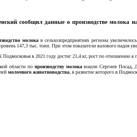
енский сообщил данные о производстве молока 
изводство молока
в сельхозпредприятиях региона увеличилось
уровень 147,3 тыс. тонн. При этом показатели валового надоя у
Подмосковья в 2021 году достиг 21,4 кг, рост по отношению к п
ской области по
производству молока
вошли Сергиев Посад, Д
елей
молочного животноводства
, в развитие которого в Подмо