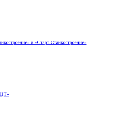
анкостроение» и «Старт-Станкостроение»
е-ЦТ»