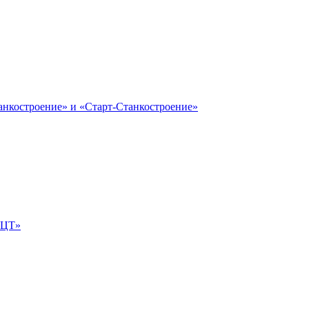
анкостроение» и «Старт-Станкостроение»
е-ЦТ»