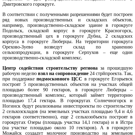
Дмитровского горокруге.
В соответствии с полученными разрешениями будет построен
ряд новых производственных и складских объектов,
например, производственно-складское здание в горокруге
Подольск, складской корпус в горокруге Красногорск,
производственный цех в горокруге Дубна, 2 складских
корпуса в горокруге Люберцы. На территории горокруга
Орехово-Зуево возведут склад по хранению
сельхозпродукции, в горокруге Серпухов – еще один
производственно-складской комплекс.
Центр содействия строительству региона
за прошедшую
рабочую неделю
взял на сопровождение
24 стрйпроекта. Так,
при поддержке
подмосковного ЦСС
в горокруге Егорьевск
построят 5 производственных объектов на участках общей
площадью более 90 гектаров, в горокруге Люберцы –
производственный комплекс, который займет территорию
площадью 17,4 гектара. В горокругах Солнечногорск и
Ногинск будут реализованы инвестпроекты по строительству
2 сельхозскладов (на земельных участках площадью 9,4 и 4,6
гектаров соответственно), еще 2 сельхозобъекта построят в
горокругах Озеры (площадь участка 14,1 гектара) и в Истра
(на участке площадью около 10 гектаров). А в горокруге
Можайск создадут молочное производство на земельном