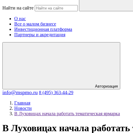
Найти на сайте
О нас
Все о малом бизнесе
Инвестиционная платформа
Партнеры и акредитация
Авторизация
info@mspmo.ru
8 (495) 363-44-29
Главная
Новости
В Луховицах начала работать тематическая ярмарка
В Луховицах начала работать