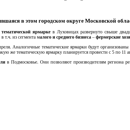
ывшаяся в этом городском округе Московской обла
а
тематической ярмарке
в Луховицах развернуто свыше двадц
 т.ч. из сегмента м
алого и среднего бизнеса
–
фермерские хоз
апреля. Аналогичные тематические ярмарки будут организованы
кую же тематическую ярмарку планируется провести с 5 по 11 а
вли
в Подмосковье. Они позволяют производителям региона реа