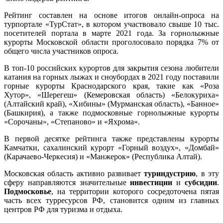
Рейтинг составлен на основе итогов онлайн-опроса на
турпортале «ТурСтат», в котором участвовало свыше 10 тыс.
посетителей портала в марте 2021 года. За горнолыжные
курорты Московской области проголосовало порядка 7% от
общего числа участников опроса.
В топ-10 российских курортов для закрытия сезона любители
катания на горных лыжах и сноубордах в 2021 году поставили
горные курорты Краснодарского края, такие как «Роза
Хутор», «Шерегеш» (Кемеровская область) «Белокуриха»
(Алтайский край), «Хибины» (Мурманская область), «Банное»
(Башкирия), а также подмосковные горнолыжные курорты
«Сорочаны», «Степаново» и «Яхрома».
В первой десятке рейтинга также представлены курорты
Камчатки, сахалинский курорт «Горный воздух», «Домбай»
(Карачаево-Черкесия) и «Манжерок» (Республика Алтай).
Московская область активно развивает
туриндустрию
, в эту
сферу направляются значительные
инвестиции
и
субсидии
.
Подмосковье
, на территории которого сосредоточена пятая
часть всех турресурсов РФ, становится одним из главных
центров РФ для туризма и отдыха.