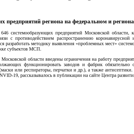
х предприятий региона на федеральном и регион
46 системообразующих предприятий Московской области, ко
вязи с противодействием распространению коронавирусной 
тся разработать методику выявления «проблемных мест» систе
ржке субъектов МСП.
 Московской области введены ограничения на работу предприят
должающих функционировать заводов и фабрик обязательно о
маски или респираторы, перчатки и др.), а также антисептики. 
VID-19, рассказывалось в публикации на сайте Центра развити