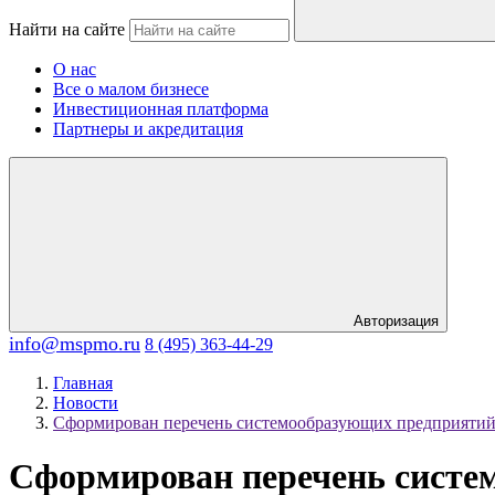
Найти на сайте
О нас
Все о малом бизнесе
Инвестиционная платформа
Партнеры и акредитация
Авторизация
info@mspmo.ru
8 (495) 363-44-29
Главная
Новости
Сформирован перечень системообразующих предприятий
Сформирован перечень систе