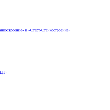
анкостроение» и «Старт-Станкостроение»
е-ЦТ»