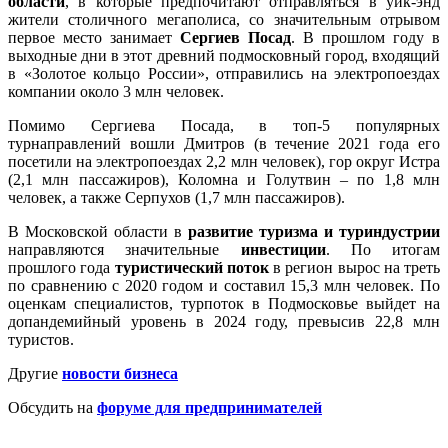
области
, в которые предпочитают отправляться в уик-энд
жители столичного мегаполиса, со значительным отрывом
первое место занимает
Сергиев Посад
. В прошлом году в
выходные дни в этот древний подмосковный город, входящий
в «Золотое кольцо России», отправились на электропоездах
компании около 3 млн человек.
Помимо Сергиева Посада, в топ-5 популярных
турнаправлений вошли Дмитров (в течение 2021 года его
посетили на электропоездах 2,2 млн человек), гор округ Истра
(2,1 млн пассажиров), Коломна и Голутвин – по 1,8 млн
человек, а также Серпухов (1,7 млн пассажиров).
В Московской области в
развитие туризма и туриндустрии
направляются значительные
инвестиции
. По итогам
прошлого года
туристический поток
в регион вырос на треть
по сравнению с 2020 годом и составил 15,3 млн человек. По
оценкам специалистов, турпоток в Подмосковье выйдет на
допандемийный уровень в 2024 году, превысив 22,8 млн
туристов.
Другие
новости бизнеса
Обсудить на
форуме для предпринимателей