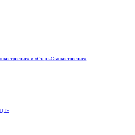
анкостроение» и «Старт-Станкостроение»
е-ЦТ»