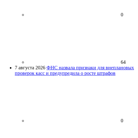
0
64
7 августа 2026
ФНС назвала признаки для внеплановых
проверок касс и предупредила о росте штрафов
0