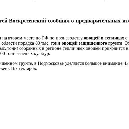
ей Воскресенский сообщил о предварительных ито
я на втором месте по РФ по производству
овощей в теплицах
с 
области порядка 80 тыс. тонн
овощей защищенного грунта
. Э
ыс. тонн) собранных в регионе тепличных овощей приходится на 
800 тонн зеленых культур.
щенном грунте, в Подмосковье уделяется большое внимание. В
овень 167 гектаров.