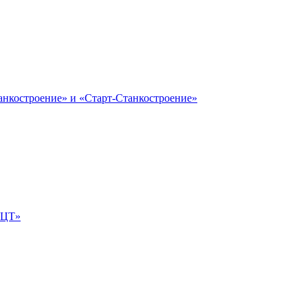
анкостроение» и «Старт-Станкостроение»
е-ЦТ»