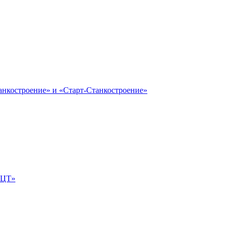
анкостроение» и «Старт-Станкостроение»
е-ЦТ»