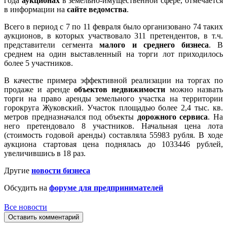
года
аукционах
в земельно-имущественной сфере, отмечается
в информации на
сайте ведомства
.
Всего в период с 7 по 11 февраля было организовано 74 таких
аукционов, в которых участвовало 311 претендентов, в т.ч.
представители сегмента
малого и среднего бизнеса
. В
среднем на один выставленный на торги лот приходилось
более 5 участников.
В качестве примера эффективной реализации на торгах по
продаже и аренде
объектов недвижимости
можно назвать
торги на право аренды земельного участка на территории
горокруга Жуковский. Участок площадью более 2,4 тыс. кв.
метров предназначался под объекты
дорожного сервиса
. На
него претендовало 8 участников. Начальная цена лота
(стоимость годовой аренды) составляла 55983 рубля. В ходе
аукциона стартовая цена поднялась до 1033446 рублей,
увеличившись в 18 раз.
Другие
новости бизнеса
Обсудить на
форуме для предпринимателей
Все новости
Оставить комментарий