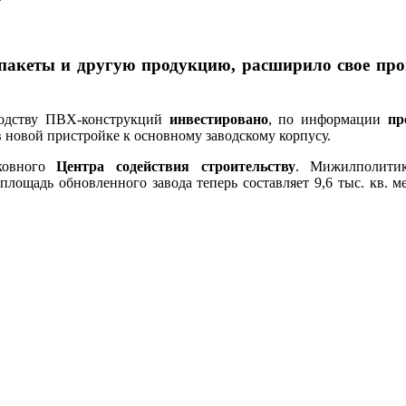
акеты и другую продукцию, расширило свое прои
водству ПВХ-конструкций
инвестировано
, по информации
пр
новой пристройке к основному заводскому корпусу.
сковного
Центра содействия строительству
. Мижилполити
ощадь обновленного завода теперь составляет 9,6 тыс. кв. ме