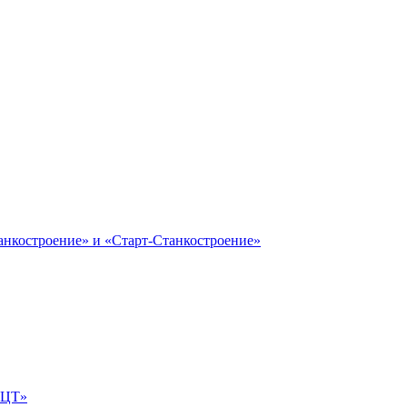
анкостроение» и «Старт-Станкостроение»
е-ЦТ»