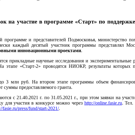
ок на участие в программе «Старт» по поддерж
й программе и представителей Подмосковья, министерство п
чески каждый десятый участник программы представлял Моск
овными инновационными проектами
.
дятся прикладные научные исследования и экспериментальные 
На этапе «Старт-2» проводятся НИОКР, результаты которых 
до 3 млн руб. На втором этапе программы объем финансиров
т суммы предоставляемого гранта.
ются с 21.40.2021 г. по 31.05.2021 г., при этом заявки на учас
ку для участия в конкурсе можно через
http://online.fasie.ru
. Тел.
://fasie.ru/press/fund/start-2021/
.