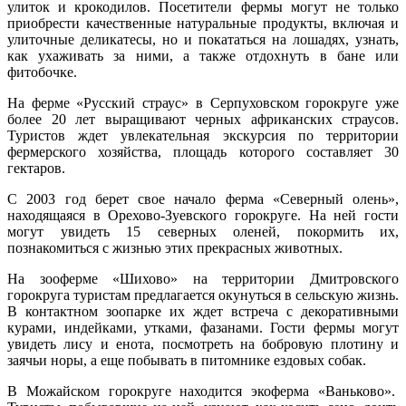
улиток и крокодилов. Посетители фермы могут не только
приобрести качественные натуральные продукты, включая и
улиточные деликатесы, но и покататься на лошадях, узнать,
как ухаживать за ними, а также отдохнуть в бане или
фитобочке.
На ферме «Русский страус» в Серпуховском горокруге уже
более 20 лет выращивают черных африканских страусов.
Туристов ждет увлекательная экскурсия по территории
фермерского хозяйства, площадь которого составляет 30
гектаров.
С 2003 год берет свое начало ферма «Северный олень»,
находящаяся в Орехово-Зуевского горокруге. На ней гости
могут увидеть 15 северных оленей, покормить их,
познакомиться с жизнью этих прекрасных животных.
На зооферме «Шихово» на территории Дмитровского
горокруга туристам предлагается окунуться в сельскую жизнь.
В контактном зоопарке их ждет встреча с декоративными
курами, индейками, утками, фазанами. Гости фермы могут
увидеть лису и енота, посмотреть на бобровую плотину и
заячьи норы, а еще побывать в питомнике ездовых собак.
В Можайском горокруге находится экоферма «Ваньково».