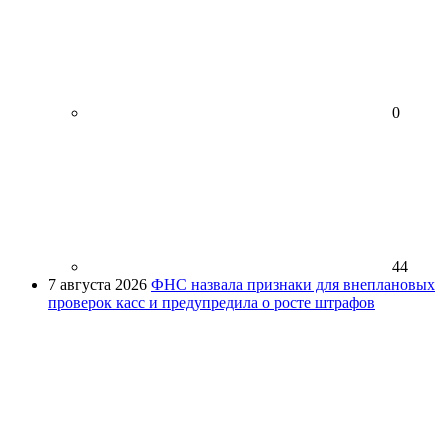
0
44
7 августа 2026
ФНС назвала признаки для внеплановых
проверок касс и предупредила о росте штрафов