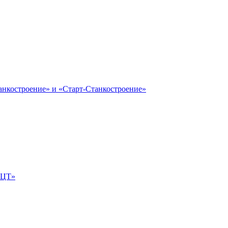
анкостроение» и «Старт-Станкостроение»
е-ЦТ»