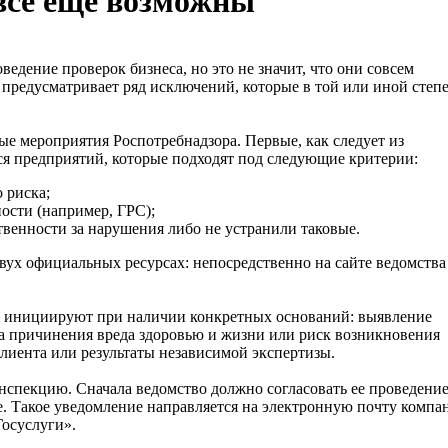
все еще возможны
дение проверок бизнеса, но это не значит, что они совсем
 предусматривает ряд исключений, которые в той или иной степ
ые мероприятия Роспотребнадзора. Первые, как следует из
ся предприятий, которые подходят под следующие критерии:
 риска;
ости (например, ГРС);
твенности за нарушения либо не устранили таковые.
вух официальных ресурсах: непосредственно на сайте ведомства
х инициируют при наличии конкретных оснований: выявление
а причинения вреда здоровью и жизни или риск возникновения
лиента или результаты независимой экспертизы.
нспекцию. Сначала ведомство должно согласовать ее проведение
е. Такое уведомление направляется на электронную почту ком
Госуслуги».