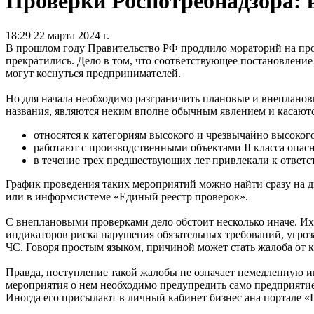
Проверки Роспотребнадзора: 
18:29 22 марта 2024 г.
В прошлом году Правительство РФ продлило мораторий на прове
прекратились. Дело в том, что соответствующее постановление
могут коснуться предпринимателей.
Но для начала необходимо разграничить плановые и внепланов
названия, являются неким вполне обычным явлением и касают
относятся к категориям высокого и чрезвычайно высокого
работают с производственными объектами II класса опасн
в течение трех предшествующих лет привлекали к ответс
График проведения таких мероприятий можно найти сразу на д
или в информсистеме «Единый реестр проверок».
С внеплановыми проверками дело обстоит несколько иначе. И
индикаторов риска нарушения обязательных требований, угроз
ЧС. Говоря простым языком, причиной может стать жалоба от к
Правда, поступление такой жалобы не означает немедленную и
мероприятия о нем необходимо предупредить само предприяти
Иногда его присылают в личный кабинет бизнес ана портале «