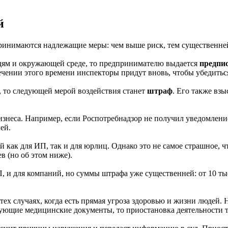
й
принимаются надлежащие меры: чем выше риск, тем существенне
дям и окружающей среде, то предпринимателю выдается
предпис
стечении этого времени инспекторы придут вновь, чтобы убедить
 то следующей мерой воздействия станет
штраф
. Его также вз
изнеса. Например, если Роспотребнадзор не получил уведомление 
ей.
как для ИП, так и для юрлиц. Однако это не самое страшное, чт
в (но об этом ниже).
, и для компаний, но суммы штрафа уже существенней: от 10 тыс
тех случаях, когда есть прямая угроза здоровью и жизни людей.
ующие медицинские документы, то приостановка деятельности т