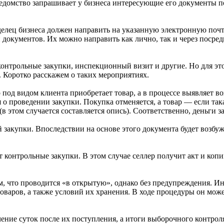
едомство запрашивает у бизнеса интересующие его документы п
аделец бизнеса должен направить на указанную электронную поч
 документов. Их можно направить как лично, так и через посре
онтрольные закупки, инспекционный визит и другие. Но для это
 Коротко расскажем о таких мероприятиях.
 под видом клиента приобретает товар, а в процессе выявляет 
о проведении закупки. Покупка отменяется, а товар — если так
 (в этом случается составляется опись). Соответственно, деньги
 закупки. Впоследствии на основе этого документа будет возбу
т контрольные закупки. В этом случае селлер получит акт и коп
м, что проводится «в открытую», однако без предупреждения. Ин
оваров, а также условий их хранения. В ходе процедуры он может
ние суток после их поступления, а итоги выборочного контроля