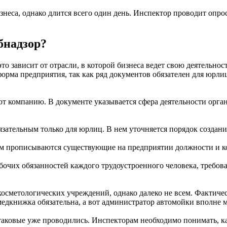
неса, однако длится всего один день. Инспектор проводит опро
бнадзор?
это зависит от отрасли, в которой бизнеса ведет свою деятельно
орма предприятия, так как ряд документов обязателен для юрлиц
ют компанию. В документе указывается сфера деятельности орга
язательным только для юрлиц. В нем уточняется порядок создан
ем прописываются существующие на предприятии должности и ко
бочих обязанностей каждого трудоустроенного человека, требова
осметологических учреждений, однако далеко не всем. Фактичес
едкнижка обязательна, а вот администратор автомойки вполне м
 таковые уже проводились. Инспекторам необходимо понимать, 