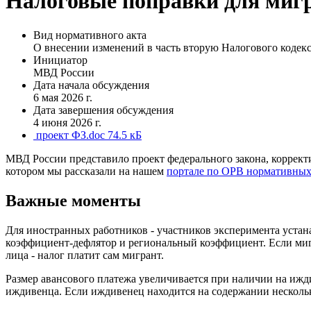
Налоговые поправки для миг
Вид нормативного акта
О внесении изменений в часть вторую Налогового кодек
Инициатор
МВД России
Дата начала обсуждения
6 мая 2026 г.
Дата завершения обсуждения
4 июня 2026 г.
проект ФЗ.doc
74.5 кБ
МВД России представило проект федерального закона, коррект
котором мы рассказали на нашем
портале по ОРВ нормативных
Важные моменты
Для иностранных работников - участников эксперимента уста
коэффициент-дефлятор и региональный коэффициент. Если мигр
лица - налог платит сам мигрант.
Размер авансового платежа увеличивается при наличии на ижди
иждивенца. Если иждивенец находится на содержании нескольк