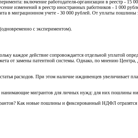
римента: включение работодателя-организации в реестр - 15 000
есение изменений в реестр иностранных работников - 1 000 рубл
зита в миграционном учете - 30 000 рублей. От уплаты пошлины
 (одновременно с экспериментом).
кольку каждое действие сопровождается отдельной уплатой опре
 от замены патентной системы. Однако, по мнению Центра, дл
татья расходов. При этом наличие иждивенцев увеличивает плат
, нанимающие мигрантов для личных нужд: для них пошлины ниж
рантов? Как новые пошлины и фиксированный НДФЛ отразятся 