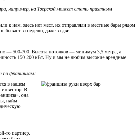
бара, например, на Тверской может стать приятным
ли к нам, здесь нет мест, их отправляли в местные бары рядом
нь бывает за неделю, даже за две.
ьно — 500-700. Высота потолков — минимум 3,5 метра, а
ощность 150-200 кВт. Ну и мы не любим высокие арендные
ают по франшизам?
тся в нашем
 инвестор. В
раншиза», она
сы, найм
идическую
ой-то партнер,
шего бара