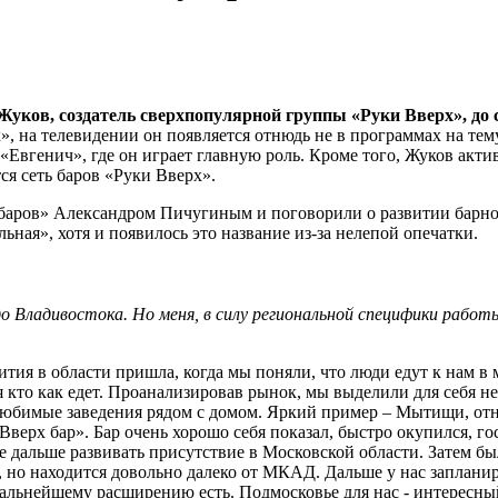
Жуков, создатель сверхпопулярной группы «Руки Вверх», до с
», на телевидении он появляется отнюдь не в программах на тем
Евгенич», где он играет главную роль. Кроме того, Жуков актив
ся сеть баров «Руки Вверх».
баров» Александром Пичугиным и поговорили о развитии барно
ьная», хотя и появилось это название из-за нелепой опечатки.
до Владивостока. Но меня, в силу региональной специфики раб
ития в области пришла, когда мы поняли, что люди едут к нам в
ря кто как едет. Проанализировав рынок, мы выделили для себя н
 любимые заведения рядом с домом. Яркий пример – Мытищи, отн
Вверх бар». Бар очень хорошо себя показал, быстро окупился, г
е дальше развивать присутствие в Московской области. Затем б
 но находится довольно далеко от МКАД. Дальше у нас запланир
дальнейшему расширению есть. Подмосковье для нас - интересны