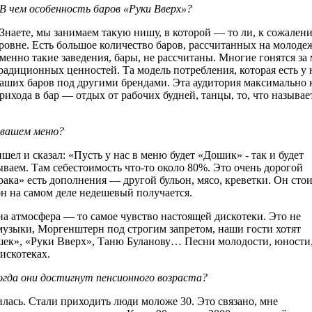
 В чем особенность баров «Руки Вверх»?
 Знаете, мы занимаем такую нишу, в которой — то ли, к сожалени
ровне. Есть большое количество баров, рассчитанных на молоде
менно такие заведения, бары, не рассчитаны. Многие гонятся з
радиционных ценностей. Та модель потребления, которая есть у
аших баров под другими брендами. Эта аудитория максимально к
рихода в бар — отдых от рабочих будней, танцы, то, что называ
в вашем меню?
шел и сказал: «Пусть у нас в меню будет «Дошик» - так и будет
ываем. Там себестоимость что-то около 80%. Это очень дорогой
ака» есть дополнения — другой бульон, мясо, креветки. Он сто
 он на самом деле недешевый получается.
а атмосфера — то самое чувство настоящей дискотеки. Это не
 музыки, Моргенштерн под строгим запретом, наши гости хотят
ек», «Руки Вверх», Таню Буланову… Песни молодости, юности
искотеках.
огда они достигнут пенсионного возраста?
вилась. Стали приходить люди моложе 30. Это связано, мне