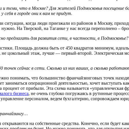
и и теми, что в Москве? Для жителей Подмосковья посещение 
 себя в городе они к вам не придут.
и ситуации, когда люди приезжали из районов в Москву, приходи
м нужно. На Тверской, на Таганке у нас всегда переполнено – бро
о предлагать для развития сети, в частности, в Подмосковье?
ристики. Площадь должна быть от 450 квадратов минимум, идеал
, не цокольный этаж, лучше — первый-второй. Электрическая м
40 точек сейчас в сети. Сколько из них ваших, а сколько работ
нужно понимать, что большинство франчайзинговых точек находя
ет заниматься операционной деятельностью, хочет выступать как
за процент от прибыли. Эта схема называется «управленческая ф
малого бизнеса
, не очень глубоко погружаясь в рутинные процес
бя управление персоналом, ведем бухгалтерию, сопровождаем юр
франчайзингу…
ы открываются на собственные средства. Конечно, если будет как
аких проблем не будет. Но нужно понимать, что для открытия на