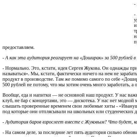
-
-
у
и
т
н
п
предоставляем.
- А как эта аудитория реагирует на «Доширак» за 500 рублей 
- Нормально. Это, кстати, идея Сергея Жукова. Он однажды при
называться». Мы, кстати, фактически ничего на нем не зарабат
продукт в производстве. Там же помимо самого по себе «Дошир
500 рублей не потому, что мы хотим очень много заработать, а
Вообще, еда и напитки — не основной наш продукт. У нас важн
клуб, не бар с концертами, это — дискотека. У нас нет модной
слышать проверенные временем свои любимые хиты - «Ивануш
под которые они отплясывали на школьных или студенческих д
- Аудитория баров взрослеет вместе с Жуковым? Что будет, к
- На самом деле, за последние лет пять аудитория сильно обно