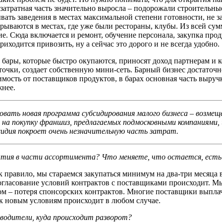
затратная часть значительно выросла – подорожали строительны
ать заведения в местах максимальной степени готовности, не з
рываются в местах, где уже были рестораны, клубы. Из всей су
е. Сюда включается и ремонт, обучение персонала, закупка проду
риходится привозить, ну а сейчас это дорого и не всегда удобно.
бары, которые быстро окупаются, приносят доход партнерам и 
очки, создает собственную мини-сеть. Барный бизнес достаточно
имость от поставщиков продуктов, в барах основная часть выручк
жнее.
вовать новая программа субсидирования малого бизнеса – возме
 на покупку франшиз, предлагаемых подмосковными компаниями, и
бсидия покроет очень незначительную часть затрат.
бытия в части ассортимента? Что меняете, что остается, есть 
Как правило, мы стараемся закупаться минимум на два-три месяц
согласование условий контрактов с поставщиками происходит. М
ом – потеря спонсорских контрактов. Многие поставщики выплач
 к новым условиям происходит в любом случае.
изводители, куда происходит разворот?