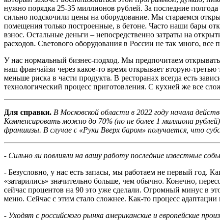
нужно порядка 25-35 миллионов рублей. За последние полгода 
сильно подскочили цены на оборудование. Мы стараемся открыв
помещения только построенные, в бетоне. Часто наши бары отк
взнос. Остальные деньги – непосредственно затраты на открыти
расходов. Светового оборудования в России не так много, все п
У нас нормальный бизнес-подход. Мы предпочитаем открывать 
наш франчайзи через какое-то время открывает вторую-третью т
меньше риска в части продукта. В ресторанах всегда есть завис
технологический процесс приготовления. С кухней же все сло
Для справки.
В Московской области в 2022 году начала дейст
Компенсировать можно до 70% (но не более 1 миллиона рублей)
франшизы. В случае с «Руки Вверх баром» получается, что су
- Сильно ли повлияли на вашу работу последние известные со
- Безусловно, у нас есть запасы, мы работаем не первый год. 
«затарились» значительно больше, чем обычно. Конечно, пере
сейчас процентов на 90 это уже сделали. Огромный минус в эт
меню. Сейчас с этим стало сложнее. Как-то процесс адаптации
- Уходят с российского рынка американские и европейские про