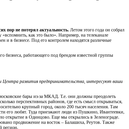
их пор не потерял актуальность.
Летом этого года он собрал
у «вспомнить, как это было». Например, на телеканале
ен и в бизнесе. Под его контролем находятся различные
го бизнеса, работающего под брендом известной группы
оты Центра развития предпринимательства, интересуют ваши
 московские бары из-за МКАД. Т.е. они должны преодолеть
есколько перспективных районов, где есть смысл открываться,
осительно крупный город, около 200 тысяч населения. Там
ости его любят. Туда приезжают люди из Пушкино, Ивантеевки,
ыло открытие в Одинцово. Еще мы открылись в Зеленограде.
овано продвижение на восток – Балашиха, Реутов. Также
й регион.