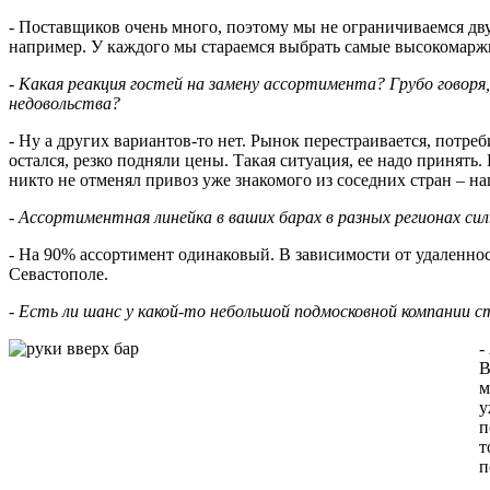
- Поставщиков очень много, поэтому мы не ограничиваемся дв
например. У каждого мы стараемся выбрать самые высокомаржин
- Какая реакция гостей на замену ассортимента? Грубо говоря
недовольства?
- Ну а других вариантов-то нет. Рынок перестраивается, потреб
остался, резко подняли цены. Такая ситуация, ее надо принять
никто не отменял привоз уже знакомого из соседних стран – нап
- Ассортиментная линейка в ваших барах в разных регионах си
- На 90% ассортимент одинаковый. В зависимости от удаленно
Севастополе.
- Есть ли шанс у какой-то небольшой подмосковной компании 
-
В
м
у
п
т
п