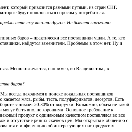
мент, который привозится разными путями, из стран СНГ,
оторые будут пользоваться спросом у потребителя.
ы предлагаете ему что-то другое. Не бывает какого-то
 у пивных баров – практически все поставщики ушли. А те, кто
оставщики, найдутся заменители. Проблемы в этом нет. Ну и
ься. Меню отличается, например, во Владивостоке, в
ества баров?
. Мы всегда находимся в поиске локальных поставщиков.
касается мяса, рыбы, теста, полуфабрикатов, десертов. Есть
бороте занимает 20-30% от выручки. Возможно, объем не такой
ели могут быть вполне хорошими. Основное требование к
наковый продукт с одинаковым качеством поставлялся во все
вок и отсутствие резких скачков цен. Мы открыты к общению с
ебования и информацию об интересующих нас продуктах.