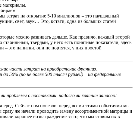
е материалы,
абираем
ммы затрат на открытие 5-10 миллионов – это паушальный
кции, свет, звук… Это, кстати, одна из больших статей
которые можно развивать дальше. Как правило, каждый второй
 стабильный, твердый, у него есть понятные показатели, здесь
и – это напитки, они не портятся, у них простой
щение части затрат на приобретение франшиз.
 до 50% (но не более 500 тысяч рублей) – на федеральные
ли проблемы с поставками, надолго ли хватит запасов?
а вперед. Сейчас нам повезло: перед всеми этими событиями мы
ы сразу же начали проводить замену ассортиментной матрицы и
ивали хорошее вознаграждение за то, что мы ставим их в