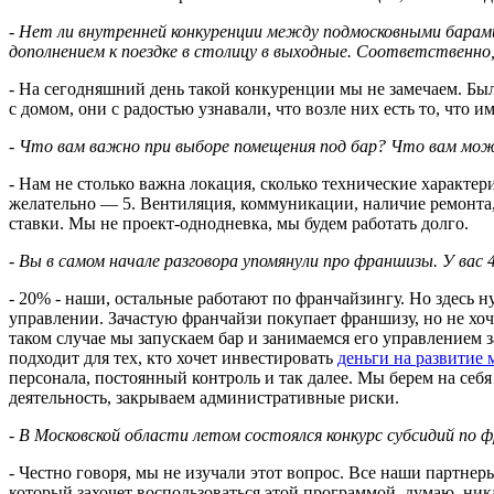
- Нет ли внутренней конкуренции между подмосковными барам
дополнением к поездке в столицу в выходные. Соответственно, у
- На сегодняшний день такой конкуренции мы не замечаем. Был
с домом, они с радостью узнавали, что возле них есть то, что и
- Что вам важно при выборе помещения под бар? Что вам можн
- Нам не столько важна локация, сколько технические характе
желательно — 5. Вентиляция, коммуникации, наличие ремонта
ставки. Мы не проект-однодневка, мы будем работать долго.
- Вы в самом начале разговора упомянули про франшизы. У вас 
- 20% - наши, остальные работают по франчайзингу. Но здесь 
управлении. Зачастую франчайзи покупает франшизу, но не хоч
таком случае мы запускаем бар и занимаемся его управлением 
подходит для тех, кто хочет инвестировать
деньги на развитие 
персонала, постоянный контроль и так далее. Мы берем на се
деятельность, закрываем административные риски.
- В Московской области летом состоялся конкурс субсидий по 
- Честно говоря, мы не изучали этот вопрос. Все наши партнер
который захочет воспользоваться этой программой, думаю, ник