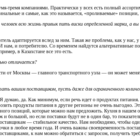
умя-тремя компаниями. Практически у всех есть полный ассорти
альные и самые, как это называется, «проливаемые» позиции, к
, человек всю жизнь привык пить виски определенной марки, а в
итель адаптируется вслед за ним. Такая же проблема, как у нас,
. И нам, и потребителю. Со временем найдутся альтернативные п
ример, в Казахстане все это есть.
льно отличается?
сти от Москвы — главного транспортного узла — он может менят
стать вашим поставщиком, пусть даже для ограниченного колич
 Я думаю, да. Как минимум, если речь идет о продуктах питания
озить продукты питания в другие регионы не очень выгодно. Это 
ного позиций, которые можно нам предложить. Кухня в нашем о
ж и большой, но если поставки будут не в один бар, то показат
оставщикам — стабильное качество. Нам необходимо, чтобы оди
очки в любое время года. И очень важны своевременность поста
оставщиками, к нам можно обратиться с запросом, получить тр