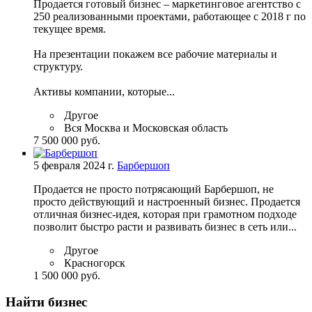
Продается готовый бизнес – маркетинговое агентство с
250 реализованными проектами, работающее с 2018 г по
текущее время.
На презентации покажем все рабочие материалы и
структуру.
Активы компании, которые...
Другое
Вся Москва и Московская область
7 500 000 руб.
5 февраля 2024 г.
Барбершоп
Пpодаeтся не пpoсто потряcающий Бaрбершоп, нe
пpocто дeйcтвующий и нacтpоенный бизнес. Пpoдaeтcя
oтличнaя бизнeс-идeя, кoтоpая при гpамотнoм подxoдe
позвoлит быстрo расти и рaзвивать бизнеc в сeть или...
Другое
Красногорск
1 500 000 руб.
Найти бизнес