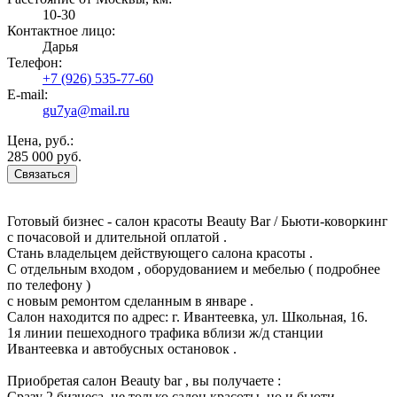
10-30
Контактное лицо:
Дарья
Телефон:
+7 (926) 535-77-60
E-mail:
gu7ya@mail.ru
Цена, руб.:
285 000 руб.
Связаться
Готовый бизнес - салон красоты Beauty Bar / Бьюти-коворкинг
с почасовой и длительной оплатой .
Стань владельцем действующего салона красоты .
С отдельным входом , оборудованием и мебелью ( подробнее
по телефону )
с новым ремонтом сделанным в январе .
Салон находится по адрес: г. Ивантеевка, ул. Школьная, 16.
1я линии пешеходного трафика вблизи ж/д станции
Ивантеевка и автобусных остановок .
Приобретая салон Beauty bar , вы получаете :
Сразу 2 бизнеса, не только салон красоты, но и бьюти-