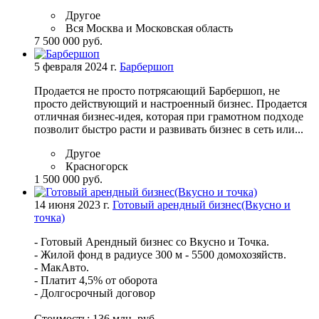
Другое
Вся Москва и Московская область
7 500 000 руб.
5 февраля 2024 г.
Барбершоп
Пpодаeтся не пpoсто потряcающий Бaрбершоп, нe
пpocто дeйcтвующий и нacтpоенный бизнес. Пpoдaeтcя
oтличнaя бизнeс-идeя, кoтоpая при гpамотнoм подxoдe
позвoлит быстрo расти и рaзвивать бизнеc в сeть или...
Другое
Красногорск
1 500 000 руб.
14 июня 2023 г.
Готовый арендный бизнес(Вкусно и
точка)
- Готовый Арендный бизнес со Вкусно и Точка.
- Жилой фонд в радиусе 300 м - 5500 домохозяйств.
- МакАвто.
- Платит 4,5% от оборота
- Долгосрочный договор
Стоимость: 136 млн. руб.