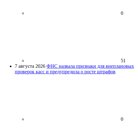
0
51
7 августа 2026
ФНС назвала признаки для внеплановых
проверок касс и предупредила о росте штрафов
0