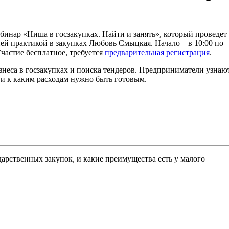
бинар «Ниша в госзакупках. Найти и занять», который проведет
ней практикой в закупках Любовь Смыцкая. Начало – в 10:00 по
частие бесплатное, требуется
предварительная регистрация
.
неса в госзакупках и поиска тендеров. Предприниматели узнают
 и к каким расходам нужно быть готовым.
дарственных закупок, и какие преимущества есть у малого