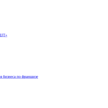
е-ЦТ»
ля бизнеса по франшизе